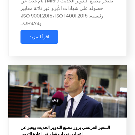
يفتخر مصنع التدوير الحديث (MRF) بالإعلان عن
حصوله على شهادات الأيزو عبر ثلاثة معايير
رئيسية: ISO 9001:2015، ISO 14001:2015،
وOHSAS…
اقرأ المزيد
السفير الفرنسي يزور مصنع التدوير الحديث ويعبر عن
إعجابه بقدرات قطر في إعادة التدوير