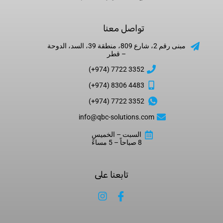
تواصل معنا
مبنى رقم 2، شارع 809، منطقة 39، السد، الدوحة
– قطر
3352 7722 (974+)
4483 8306 (974+)
3352 7722 (974+)
info@qbc-solutions.com
السبت – الخميس
8 صباحاً – 5 مساءً
تابعنا على