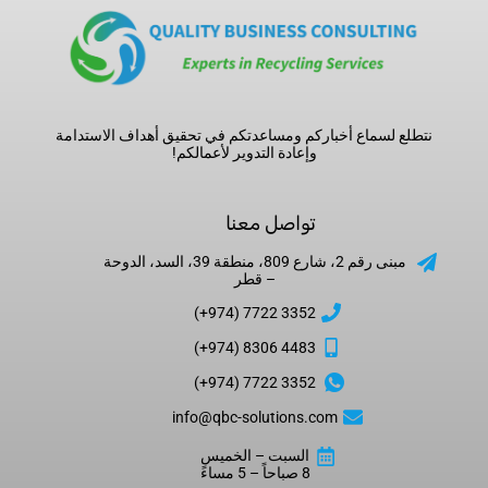
نتطلع لسماع أخباركم ومساعدتكم في تحقيق أهداف الاستدامة
وإعادة التدوير لأعمالكم!
تواصل معنا
مبنى رقم 2، شارع 809، منطقة 39، السد، الدوحة
– قطر
3352 7722 (974+)
4483 8306 (974+)
3352 7722 (974+)
info@qbc-solutions.com
السبت – الخميس
8 صباحاً – 5 مساءً