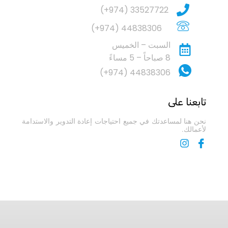
33527722 (974+)
44838306 (974+)
السبت – الخميس
8 صباحاً – 5 مساءً
44838306 (974+)
تابعنا على
نحن هنا لمساعدتك في جميع احتياجات إعادة التدوير والاستدامة
لأعمالك.